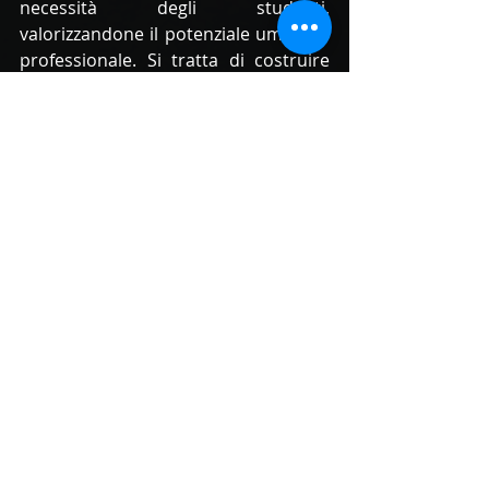
necessità degli studenti, 
valorizzandone il potenziale umano e 
professionale. Si tratta di costruire 
una scuola inclusiva che non chieda 
mai a un giovane di rinunciare ai suoi 
sogni.
Il cambiamento culturale che auspico 
passa dalla capacità di vedere nello 
studente-atleta non solo un talento 
da coltivare, ma un’opportunità per 
ripensare il nostro sistema 
educativo. È necessario abbattere 
quella barriera mentale che vede il 
successo scolastico e il successo 
sportivo come antitetici, perché i 
giovani hanno bisogno di sentirsi 
incoraggiati a esplorare ogni 
dimensione del loro potenziale, senza 