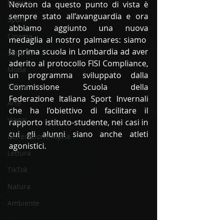
Musica
Newton da questo punto di vista è 
sempre stato all’avanguardia e ora 
Sport
abbiamo aggiunto una nuova 
Cinema
medaglia al nostro palmares: siamo  
la prima scuola in Lombardia ad aver 
Serie TV
aderito al protocollo FISI Compliance, 
Moda
un programma sviluppato dalla 
Salute
Commissione Scuola della 
Federazione Italiana Sport Invernali 
Arte
che ha l’obiettivo di facilitare il 
Viaggi
rapporto istituto-studente, nei casi in 
cui gli alunni siano anche atleti 
Generazione Alpha
agonistici.
Lettura
TikTok
Natura
Ambiente