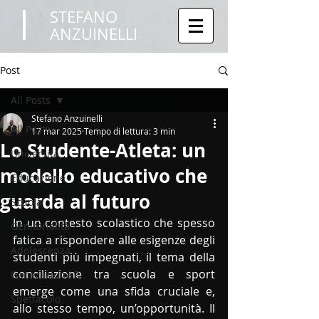
STEFANO
ANZUINELLI
Post
All Posts
Stefano Anzuinelli
All Posts
17 mar 2025
Tempo di lettura: 3 min
Lo Studente-Atleta: un
Università
modello educativo che
Educazione
guarda al futuro
Scuola
In un contesto scolastico che spesso 
Genitorialità
fatica a rispondere alle esigenze degli 
Adolescenza
studenti più impegnati, il tema della 
conciliazione tra scuola e sport 
Generazione Z
emerge come una sfida cruciale e, 
Spettacolo
allo stesso tempo, un’opportunità. Il 