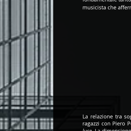
musicista che affer
La relazione tra so
ragazzi con Piero P
luce
. La dimensione o