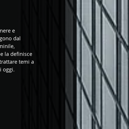
nere e 
rgono dal 
minile, 
 la definisce 
trattare temi a 
 oggi. 