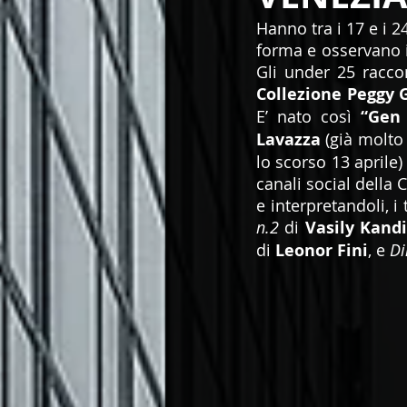
Hanno tra i 17 e i 24
forma e osservano il
Collezione Peggy
E’ nato così 
“Gen 
Lavazza
 (già molto
lo scorso 13 aprile
canali social della 
e interpretandoli, i
n.2 
di 
Vasily Kand
di 
Leonor Fini
, e 
Di