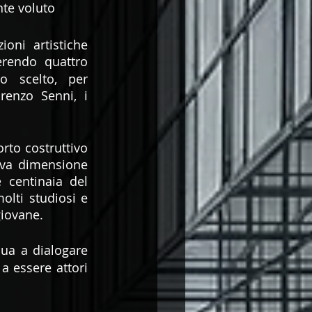
te voluto 
oni artistiche 
rendo quattro 
o scelto, per 
enzo Senni, i 
to costruttivo 
uova dimensione 
 centinaia del 
lti studiosi e 
giovane.
ua a dialogare 
 essere attori 