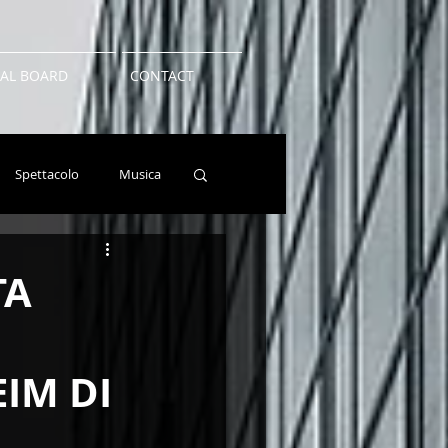
IAL BOARD
CONTACT
Spettacolo
Musica
Lettura
TikTok
TA
IM DI