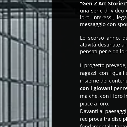
“Gen Z Art Storiez
una serie di video 
loro interessi, leg
messaggio con spont
Lo scorso anno, du
attività destinate a
pensati per e da lo
Il progetto prevede, 
ragazzi  con i quali
insieme dei contenut
con i giovani 
per r
ma che, con i loro i
piace a loro.
Davanti al paesaggio
reciproca tra discipl
fondamentale tanto p