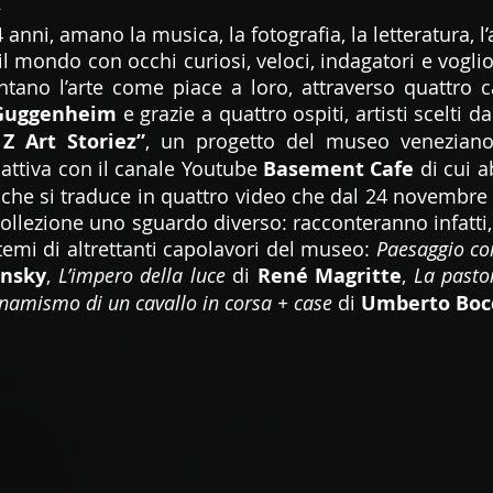
 anni, amano la musica, la fotografia, la letteratura, l’
 mondo con occhi curiosi, veloci, indagatori e voglion
 Guggenheim
 e grazie a quattro ospiti, artisti scelti dai
Z Art Storiez”
 attiva con il canale Youtube 
Basement Cafe
 di cui 
) che si traduce in quattro video che dal 24 novembre 
Collezione uno sguardo diverso: racconteranno infatti, 
 temi di altrettanti capolavori del museo: 
Paesaggio co
insky
, 
L’impero della luce 
di 
René Magritte
, 
namismo di un cavallo in corsa + case 
di 
Umberto Boc