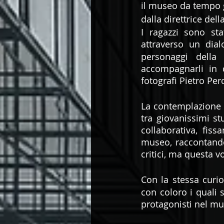
il museo da tempo g
dalla direttrice del
I ragazzi sono sta
attraverso un dia
personaggi della 
accompagnarli in q
fotografi Pietro Per
La contemplazione d
tra giovanissimi st
collaborativa, fiss
museo, raccontando 
critici, ma questa 
Con la stessa curio
con coloro i quali 
protagonisti nel mu