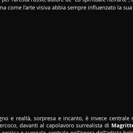
ma come l’arte visiva abbia sempre influenzato la sua
gno e realtà, sorpresa e incanto, è invece centrale n
ercoco, davanti al capolavoro surrealista di 
Magritt
nirica e surreale, centrale nell’opera dell’artista belg