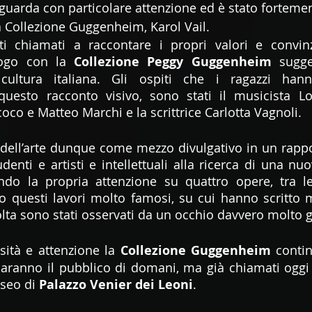
uarda con particolare attenzione ed è stato fortemen
la Collezione Guggenheim, Karol Vail.
ti chiamati a raccontare i propri valori e convinzi
logo con la 
Collezione Peggy Guggenheim
 sugge
cultura italiana. Gli ospiti che i ragazzi hann
uesto racconto visivo, sono stati il musicista Lor
coco e Matteo Marchi e la scrittrice Carlotta Vagnoli. 
ell’arte dunque come mezzo divulgativo in un rappor
udenti e artisti e intellettuali alla ricerca di una n
ando la propria attenzione su quattro opere, tra le
questi lavori molto famosi, su cui hanno scritto mo
volta sono stati osservati da un occhio davvero molto 
sità e attenzione la 
Collezione Guggenheim
 contin
saranno il pubblico di domani, ma già chiamati oggi a
seo di 
Palazzo Venier dei Leoni
.