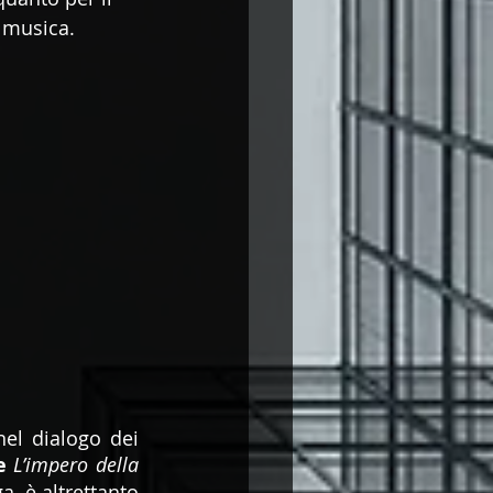
 musica. 
el dialogo dei 
e
L’impero della 
a, è altrettanto 