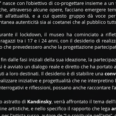
” 
nasce con l’obiettivo di co-progettare insieme a un 
che, attraverso alcune opere, facciano emergere temi 
ati all’attualità, e a cui questo gruppo dà voce per f
anea autenticità sia ai coetanei che al pubblico tutt
rante il lockdown, il museo ha cominciato a riflet
i ragazzi tra i 17 e i 24 anni, con il desiderio di reali
ro che prevedessero anche la progettazione partecipa
fin dalle fasi iniziali della sua ideazione, la partecipaz
 si è avviato un dialogo reale e diretto che ha portato 
i a loro destinati. Il desiderio è di stabilire una 
conv
ealizzare iniziative e progettualità che ne interpretino 
nterrogativi e riflessioni, possano anche raccontare l’
 astratto di 
Kandinsky
, verrà affrontato il tema dell’
ine artistiche, e nello specifico il rapporto che lega 
a
er l’artista russo, autore de “Lo spirituale nell’arte”, 