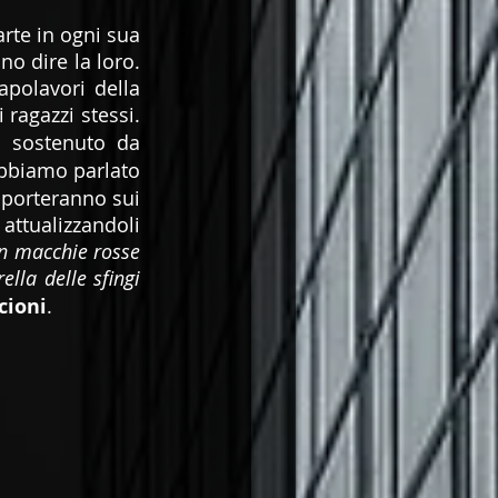
arte in ogni sua 
o dire la loro. 
Gli under 25 raccontano l’arte come piace a loro, attraverso quattro capolavori della 
 ragazzi stessi. 
, un progetto del museo veneziano sostenuto da 
abbiamo parlato 
porteranno sui 
attualizzandoli 
n macchie rosse 
La pastorella delle sfingi 
cioni
.