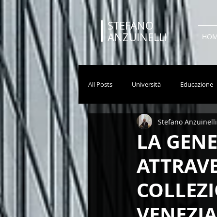
STEFANO
ANZUINELLI
HO
All Posts
Università
Educazione
Stefano Anzuinelli
Sport
Cinema
Serie TV
LA GENE
ATTRAVE
Natura
Ambiente
COLLEZ
VENEZI