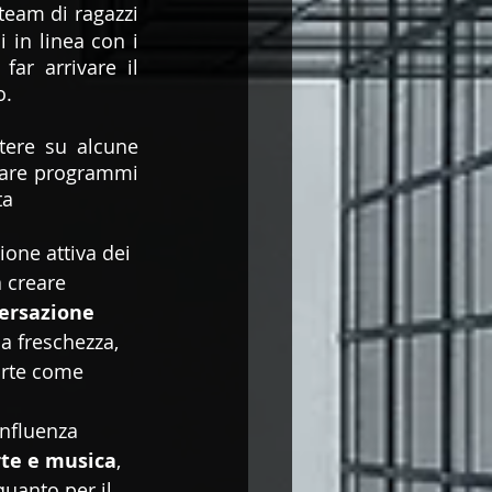
team di ragazzi 
in linea con i 
ar arrivare il 
o.
tere su alcune 
zzare programmi 
ta
ione attiva dei 
a creare 
ersazione 
la freschezza, 
arte come 
influenza 
rte e musica
, 
quanto per il 