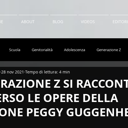
ME
ABOUT
BLOG
VIDEOS
EDITOR
Scuola
Genitorialità
Adolescenza
Generazione Z
28 nov 2021
Tempo di lettura: 4 min
Moda
Salute
Arte
Viaggi
Generazione Alpha
RAZIONE Z SI RACCON
RSO LE OPERE DELLA
IONE PEGGY GUGGENHE
A