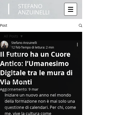
STEFANO
ANZUINELLI
Post
All Posts
Stefano Anzuinelli
All Posts
12 feb
Tempo di lettura: 2 min
Il Futuro ha un Cuore
Università
Antico: l’Umanesimo
Educazione
Digitale tra le mura di
Scuola
Via Monti
Genitorialità
Aggiornamento:
9 mar
Adolescenza
Iniziare un nuovo anno nel mondo 
Generazione Z
della formazione non è mai solo una 
questione di calendari. Per chi, come 
Spettacolo
me, vive la cultura come 