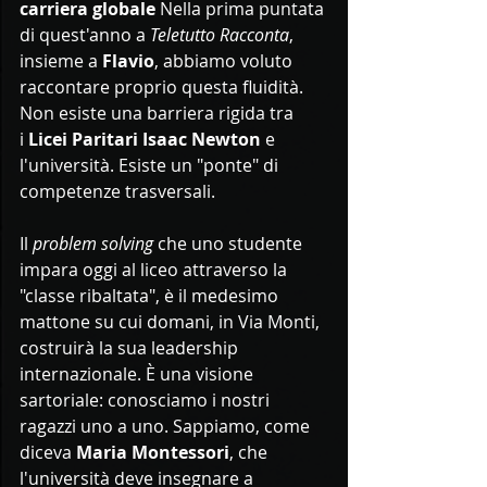
carriera globale
 Nella prima puntata 
di quest'anno a 
Teletutto Racconta
, 
insieme a 
Flavio
, abbiamo voluto 
raccontare proprio questa fluidità. 
Non esiste una barriera rigida tra 
i 
Licei Paritari Isaac Newton
 e 
l'università. Esiste un "ponte" di 
competenze trasversali.
Il 
problem solving
 che uno studente 
impara oggi al liceo attraverso la 
"classe ribaltata", è il medesimo 
mattone su cui domani, in Via Monti, 
costruirà la sua leadership 
internazionale. È una visione 
sartoriale: conosciamo i nostri 
ragazzi uno a uno. Sappiamo, come 
diceva 
Maria Montessori
, che 
l'università deve insegnare a 