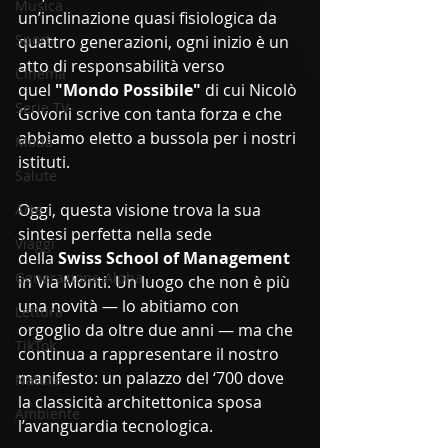
Musica
un’inclinazione quasi fisiologica da 
Sport
quattro generazioni, ogni inizio è un 
atto di responsabilità verso 
Cinema
quel 
"Mondo Possibile"
 di cui Nicolò 
Serie TV
Govoni scrive con tanta forza e che 
abbiamo eletto a bussola per i nostri 
Moda
istituti.
Salute
Oggi, questa visione trova la sua 
Arte
sintesi perfetta nella sede 
Viaggi
della 
Swiss School of Management 
Generazione Alpha
in Via Monti. Un luogo che non è più 
una novità — lo abitiamo con 
Lettura
orgoglio da oltre due anni — ma che 
TikTok
continua a rappresentare il nostro 
manifesto: un palazzo del ‘700 dove 
Natura
la classicità architettonica sposa 
Ambiente
l’avanguardia tecnologica.