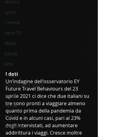
Musica
Sport
Cinema
Serie TV
Moda
Salute
Arte
I dati
Viaggi
Un’indagine dell'osservatorio EY 
Generazione Alpha
Future Travel Behaviours del 23 
Lettura
aprile 2021 ci dice che due italiani su 
tre sono pronti a viaggiare almeno 
TikTok
quanto prima della pandemia da 
Natura
Covid e in alcuni casi, pari al 23% 
degli intervistati, ad aumentare 
Ambiente
addirittura i viaggi. Cresce inoltre 