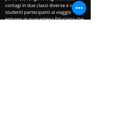
contagi in due classi diverse e sette 
studenti partecipanti al viaggio 
entrano in quarantena fiduciaria che 
scade, indovinate un po’, il giorno 
della partenza! Si ricomincia quindi 
tutto da capo, spostando tutte le 
prenotazioni e le date di un giorno! 
Sperando ovviamente, che in questi 
ultimi giorni prima della partenza, 
non ci siano ulteriori sorprese! 