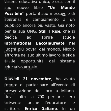
visione educativa unica, e ora, con il 
Musica
suo nuovo libro 
“Un Mondo 
Sport
Possibile”
, porta il suo messaggio di 
Cinema
speranza e cambiamento a un 
pubblico ancora più vasto. Già noto 
Serie TV
per la sua ONG, 
Still I Rise
, che si 
Moda
dedica ad aprire scuole 
International Baccalaureate
 nei 
Salute
luoghi più poveri del mondo, Nicolò 
Arte
affronta nel suo ultimo lavoro le sfide 
Viaggi
e le opportunità del sistema 
educativo attuale.
Generazione Alpha
Lettura
Giovedì 21 novembre
, ho avuto 
l’onore di partecipare all'evento di 
TikTok
presentazione del libro a Milano, 
Natura
dove, oltre a 700 persone, era 
presente anche l’educatore e 
Ambiente
scrittore 
Enrico Galiano
. In un 