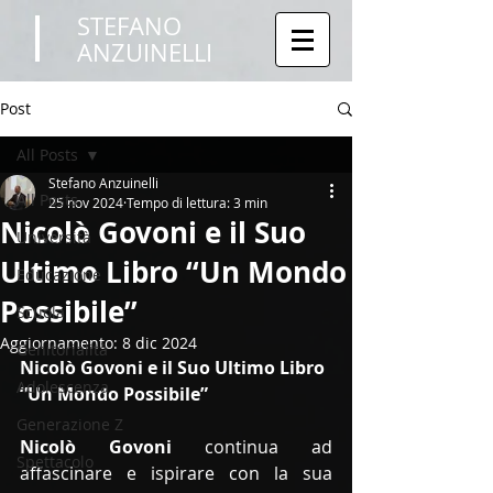
STEFANO
ANZUINELLI
Post
All Posts
Stefano Anzuinelli
All Posts
25 nov 2024
Tempo di lettura: 3 min
Nicolò Govoni e il Suo
Università
Ultimo Libro “Un Mondo
Educazione
Possibile”
Scuola
Aggiornamento:
8 dic 2024
Genitorialità
Nicolò Govoni e il Suo Ultimo Libro 
Adolescenza
“Un Mondo Possibile”
Generazione Z
Nicolò Govoni
 continua ad 
Spettacolo
affascinare e ispirare con la sua 