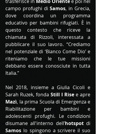
trasferisce in 
Medio Oriente
 e poi nel 
campo profughi di 
Samos
, in Grecia, 
dove coordina un programma 
educativo per bambini rifugiati. È in 
questo contesto che riceve la 
chiamata di Rizzoli, interessata a 
pubblicare il suo lavoro. “Crediamo 
nel potenziale di ‘Bianco Come Dio’ e 
riteniamo che le tue missioni 
debbano essere conosciute in tutta 
Italia.”
Nel 2018, insieme a Giulia Cicoli e 
Sarah Ruzek, fonda 
Still I Rise
 e apre 
Mazì
, la prima Scuola di Emergenza e 
Riabilitazione per bambini e 
adolescenti profughi. Le condizioni 
disumane all'interno dell’
hotspot
 di 
Samos
 lo spingono a scrivere il suo 