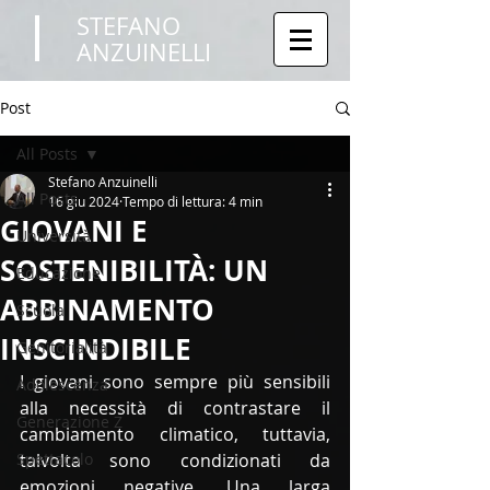
STEFANO
ANZUINELLI
Post
All Posts
Stefano Anzuinelli
All Posts
16 giu 2024
Tempo di lettura: 4 min
GIOVANI E
Università
SOSTENIBILITÀ: UN
Educazione
ABBINAMENTO
Scuola
INSCINDIBILE
Genitorialità
I giovani sono sempre più sensibili 
Adolescenza
alla necessità di contrastare il 
Generazione Z
cambiamento climatico, tuttavia, 
Spettacolo
talvolta sono condizionati da 
emozioni negative. Una larga 