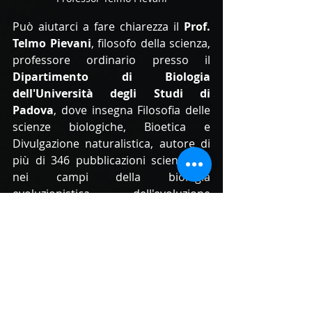
Può aiutarci a fare chiarezza il 
Prof. 
Telmo Pievani
, filosofo della scienza, 
professore ordinario presso il 
Dipartimento di Biologia 
dell'Università degli Studi di 
Padova
, dove insegna Filosofia delle 
scienze biologiche, Bioetica e 
Divulgazione naturalistica, autore di 
più di 346 pubblicazioni scientifiche 
nei campi della biologia 
evoluzionistica, dell'evoluzione 
umana, della filosofia della biologia e 
della filosofia della scienza generale.  
Nel corso di una recente intervista 
radiofonica si è espresso in questi 
termini: 
“In Italia, ma in generale nel 
mondo, la maggior parte delle aziende si 