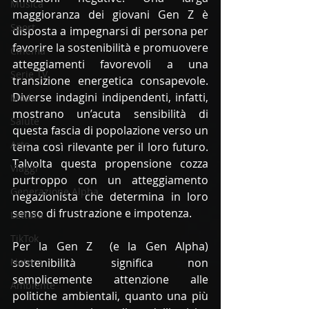
Musica
maggioranza dei giovani Gen Z è 
Sport
disposta a impegnarsi di persona per 
favorire la sostenibilità e promuovere 
Cinema
atteggiamenti favorevoli a una 
Serie TV
transizione energetica consapevole. 
Diverse indagini indipendenti, infatti, 
Moda
mostrano un’acuta sensibilità di 
Salute
questa fascia di popolazione verso un 
Arte
tema così rilevante per il loro futuro. 
Talvolta questa propensione cozza 
Viaggi
purtroppo con un atteggiamento 
Generazione Alpha
negazionista che determina in loro 
senso di frustrazione e impotenza. 
Lettura
TikTok
Per la Gen Z  (e la Gen Alpha) 
Natura
sostenibilità significa non 
semplicemente attenzione alle 
Ambiente
politiche ambientali, quanto una più 